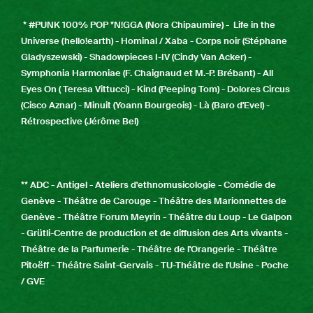
* #PUNK 100% POP *N!GGA (Nora Chipaumire) - Life in the
Universe (hello!earth) - Hominal / Xaba - Corps noir (Stéphane
Gladyszewski) - Shadowpieces I-IV (Cindy Van Acker) -
Symphonia Harmoniae (F. Chaignaud et M.-P. Brébant) - All
Eyes On ( Teresa Vittucci) - Kind (Peeping Tom) - Dolores Circus
(Cisco Aznar) - Minuit (Yoann Bourgeois) - Là (Baro d'Evel) -
Rétrospective (Jérôme Bel)
** ADC - Antigel - Ateliers d'ethnomusicologie - Comédie de
Genève - Théâtre de Carouge - Théâtre des Marionnettes de
Genève - Théâtre Forum Meyrin - Théâtre du Loup - Le Galpon
- Grütli-Centre de production et de diffusion des Arts vivants -
Théâtre de la Parfumerie - Théâtre de l'Orangerie - Théâtre
Pitoëff - Théâtre Saint-Gervais - TU-Théâtre de l'Usine - Poche
/ GVE