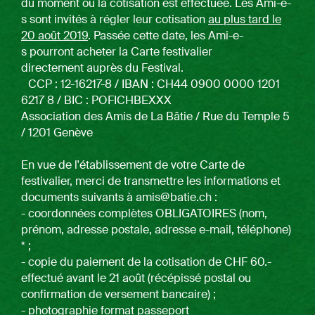
du moment où la cotisation est effectuée. Les Ami-e-
s sont invités à régler leur cotisation
au plus tard le
20 août 2019
. Passée cette date, les Ami-e-
s pourront acheter la Carte festivalier
directement auprès du Festival.
CCP : 12-16217-8 / IBAN : CH44 0900 0000 1201
6217 8 / BIC : POFICHBEXXX
Association des Amis de La Bâtie / Rue du Temple 5
/ 1201 Genève
En vue de l'établissement de votre Carte de
festivalier, merci de transmettre les informations et
documents suivants à amis@batie.ch :
- coordonnées complètes OBLIGATOIRES (nom,
prénom, adresse postale, adresse e-mail, téléphone)
* ;
- copie du paiement de la cotisation de CHF 60.-
effectué avant le 21 août (récépissé postal ou
confirmation de versement bancaire) ;
- photographie format passeport